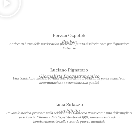
Ferzan Ozpetek
Regista
Andreotti è una delle mie location preferite e punto di riferimento per il quartiere
Ostiense
Luciano Pignataro
Giornalista Enogastronomico
Una tradizione che Marco Andreotti con la madre Miranda porta avanti con
determinazione e attenzione alla qualità
Luca Solazzo
Architetto
Un locale storico, presente nella selezione del Gambero Rosso come una delle migliori
pasticcerie di Roma e d’Italia, esistente dal 1931, sopravvissuta ad un
bombardamento della seconda guerra mondiale