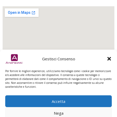
Gestisci Consenso
CONTATTACI
Per fornire le migliori esperienze, utilizziamo tecnologie come i cookie per memorizzare
Per noi il contatto diretto con le persone è parte
e/o accedere alle informazioni del dispositivo. Il consenso a queste tecnologie ci
permetterà di elaborare dati come il comportamento di navigazione o ID unici su questo
essenziale del nostro lavoro.
sito. Non acconsentire o ritirare il consenso può influire negativamente su alcune
Ogni richiesta, curiosità o progetto merita attenzione e
caratteristiche e funzioni.
ascolto.
Che si tratti di una semplice informazione o di un’idea da
realizzare insieme, saremo felici di sentirvi.
Accetta
Scriveteci o chiamateci: dietro ogni risposta c’è sempre
qualcuno pronto ad accogliervi.
Nega